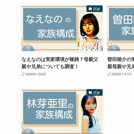
芸能
なえなのは実家環境が複雑？母親父
曽田陵介の
親や兄弟についても調査！
親母親や兄
2026年1月6日
2026年1月7日
芸能