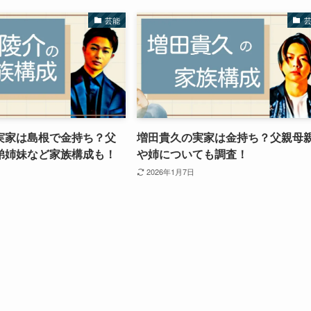
芸能
実家は島根で金持ち？父
増田貴久の実家は金持ち？父親母
弟姉妹など家族構成も！
や姉についても調査！
2026年1月7日