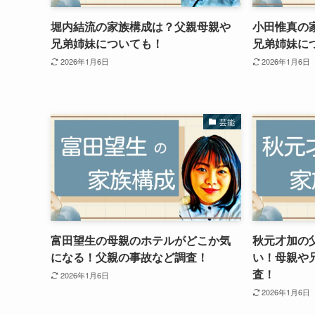
堀内結流の家族構成は？父親母親や
小田惟真の
兄弟姉妹についても！
兄弟姉妹に
2026年1月6日
2026年1月6日
芸能
富田望生の母親のホテルがどこか気
秋元才加の
になる！父親の事故など調査！
い！母親や
査！
2026年1月6日
2026年1月6日