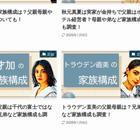
家族構成は？父親母親や
秋元真夏は実家が金持ちで父親は
ついても！
テル経営者？母親や弟など家族構
も調査！
2026年1月6日
芸能
父親は千代の富士ではな
トラウデン直美の父親母親は？兄
兄弟など家族構成も調
など家族構成も調査！
2026年1月6日