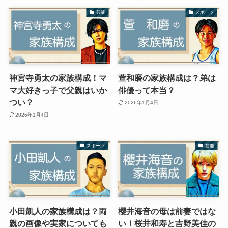
芸能
スポーツ
神宮寺勇太の家族構成！マ
萱和磨の家族構成は？弟は
マ大好きっ子で父親はいか
俳優って本当？
つい？
2026年1月4日
2026年1月4日
スポーツ
芸能
小田凱人の家族構成は？両
櫻井海音の母は前妻ではな
親の画像や実家についても
い！桜井和寿と吉野美佳の