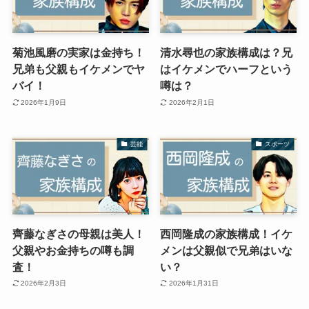
菊池風磨の実家は金持ち！
清水尋也の家族構成は？兄
兄弟も父親もイケメンでヤ
はイケメンでハーフという
バイ！
噂は？
2026年1月9日
2026年2月1日
芸能
スポーツ
齊藤なぎさの母親は美人！
西岡隆成の家族構成！イケ
父親やお金持ちの噂も調
メンは父親似で兄弟はいな
査！
い？
2026年2月3日
2026年1月31日