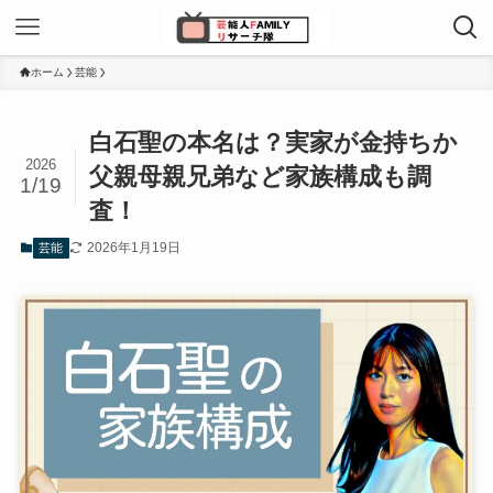
ホーム
芸能
白石聖の本名は？実家が金持ちか
2026
父親母親兄弟など家族構成も調
1/19
査！
2026年1月19日
芸能